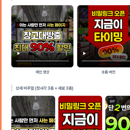
메인 영상
숏폼 버전
상세 비주얼 (정사각 3종 + 세로 3종)
GIF