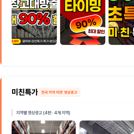
미친특가
전국 지역 타겟 영상광고
지역별 영상광고 (4편 · 4개 지역)