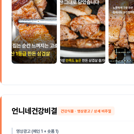
언니네건강비결
건강식품 · 영상광고 / 상세 비주얼
영상광고 (메인 1 + 숏폼 1)